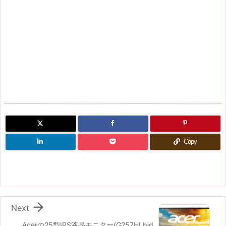
Copy

Next
Acerの25型IPS液晶モニター(G257HLbid