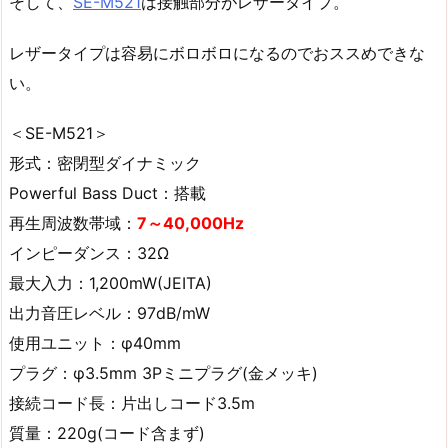
そして、
SE-M521
は接触部分がレザータイプ。
レザータイプは容易にボロボロになるのでおススめできな
い。
＜SE-M521＞
形式：密閉型ダイナミック
Powerful Bass Duct：搭載
再生周波数帯域：
7～40,000Hz
インピーダンス：32Ω
最大入力：1,200mW(JEITA)
出力音圧レベル：97dB/mW
使用ユニット：φ40mm
プラグ：φ3.5mm 3Pミニプラグ(金メッキ)
接続コード長：片出しコード3.5m
質量：220g(コード含まず)