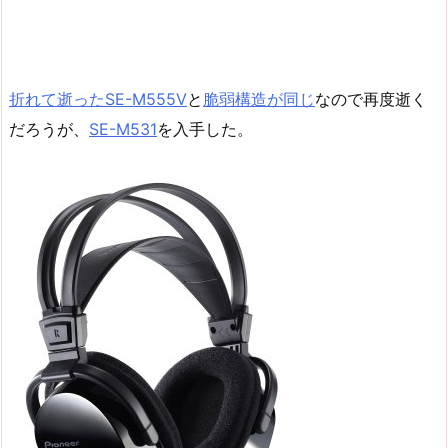
折れて逝ったSE-M555V
と
脆弱構造が同じ
なので再度逝く
だろうが、
SE-M531
を入手した。