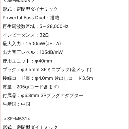
＜SE-M555V＞
形式：密閉型ダイナミック
Powerful Bass Duct：搭載
再生周波数帯域：5～28,000Hz
インピーダンス：32Ω
最大入力：1,500mW(JEITA)
出力音圧レベル：105dB/mW
使用ユニット：φ40mm
プラグ：φ3.5mm 3Pミニプラグ(金メッキ)
接続コード長：φ4.0mm 片出しコード3.5m
質量：205g(コード含まず)
付属品：φ6.3mm 3Pプラグアダプター
生産国：中国
＜SE-M531＞
形式：密閉型ダイナミック