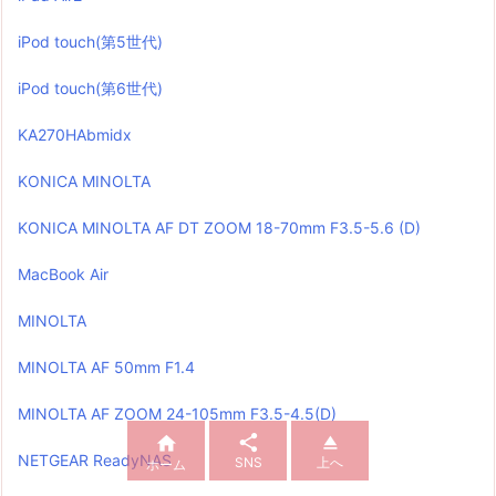
iPod touch(第5世代)
iPod touch(第6世代)
KA270HAbmidx
KONICA MINOLTA
KONICA MINOLTA AF DT ZOOM 18-70mm F3.5-5.6 (D)
MacBook Air
MINOLTA
MINOLTA AF 50mm F1.4
MINOLTA AF ZOOM 24-105mm F3.5-4.5(D)



NETGEAR ReadyNAS
SNS
上へ
ホーム