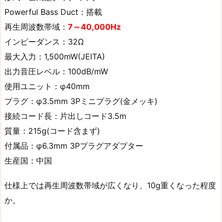
Powerful Bass Duct：搭載
再生周波数帯域：
7～40,000Hz
インピーダンス：32Ω
最大入力：1,500mW(JEITA)
出力音圧レベル：100dB/mW
使用ユニット：φ40mm
プラグ：φ3.5mm 3Pミニプラグ(金メッキ)
接続コード長：片出しコード3.5m
質量：215g(コード含まず)
付属品：φ6.3mm 3Pプラグアダプター
生産国：中国
仕様上では再生周波数帯域が広くなり、10g重くなった程度
か。