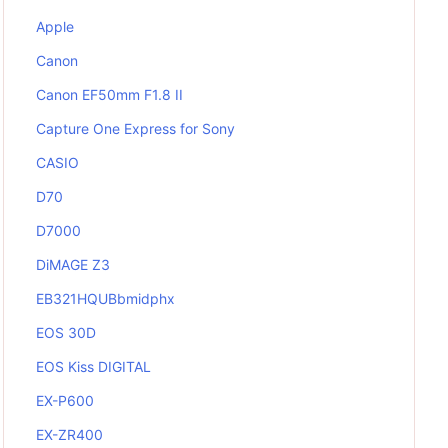
Apple
Canon
Canon EF50mm F1.8 II
Capture One Express for Sony
CASIO
D70
D7000
DiMAGE Z3
EB321HQUBbmidphx
EOS 30D
EOS Kiss DIGITAL
EX-P600
EX-ZR400