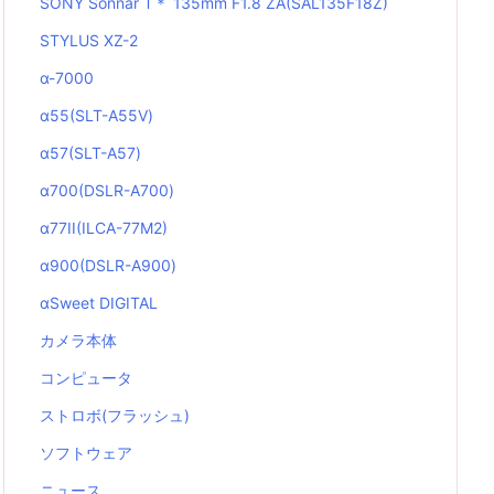
SONY Sonnar T＊ 135mm F1.8 ZA(SAL135F18Z)
STYLUS XZ-2
α-7000
α55(SLT-A55V)
α57(SLT-A57)
α700(DSLR-A700)
α77II(ILCA-77M2)
α900(DSLR-A900)
αSweet DIGITAL
カメラ本体
コンピュータ
ストロボ(フラッシュ)
ソフトウェア
ニュース