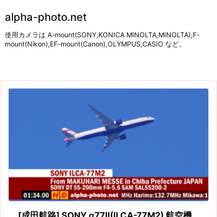
alpha-photo.net
使用カメラは A-mount(SONY,KONICA MINOLTA,MINOLTA),F-
mount(Nikon),EF-mount(Canon),OLYMPUS,CASIO など。
[成田航路] SONY α77II(ILCA-77M2) 航空機