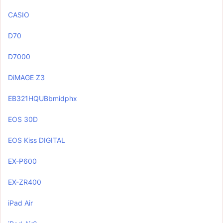
CASIO
D70
D7000
DiMAGE Z3
EB321HQUBbmidphx
EOS 30D
EOS Kiss DIGITAL
EX-P600
EX-ZR400
iPad Air