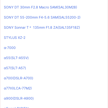
SONY DT 30mm F2.8 Macro SAM(SAL30M28)
SONY DT 55-200mm F4-5.6 SAM(SAL55200-2)
SONY Sonnar T＊ 135mm F1.8 ZA(SAL135F18Z)
STYLUS XZ-2
α-7000
α55(SLT-A55V)
α57(SLT-A57)
α700(DSLR-A700)
α77II(ILCA-77M2)
α900(DSLR-A900)