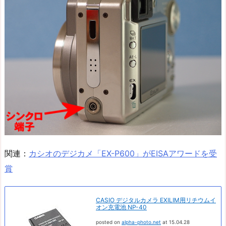
関連：
カシオのデジカメ「EX-P600」がEISAアワードを受
賞
CASIO デジタルカメラ EXILIM用リチウムイ
オン充電池 NP-40
posted on
alpha-photo.net
at 15.04.28