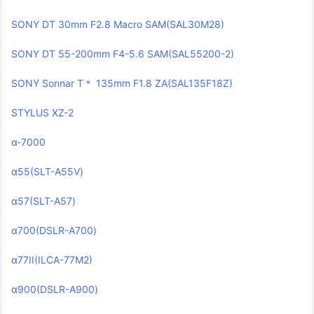
SONY DT 30mm F2.8 Macro SAM(SAL30M28)
SONY DT 55-200mm F4-5.6 SAM(SAL55200-2)
SONY Sonnar T＊ 135mm F1.8 ZA(SAL135F18Z)
STYLUS XZ-2
α-7000
α55(SLT-A55V)
α57(SLT-A57)
α700(DSLR-A700)
α77II(ILCA-77M2)
α900(DSLR-A900)