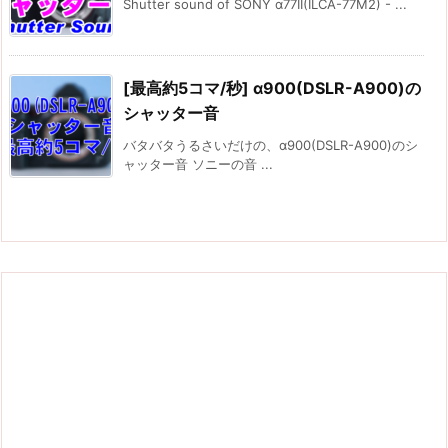
Shutter sound of SONY α77II(ILCA-77M2) - ...
[最高約5コマ/秒] α900(DSLR-A900)の
シャッター音
バタバタうるさいだけの、α900(DSLR-A900)のシ
ャッター音 ソニーの音 ...