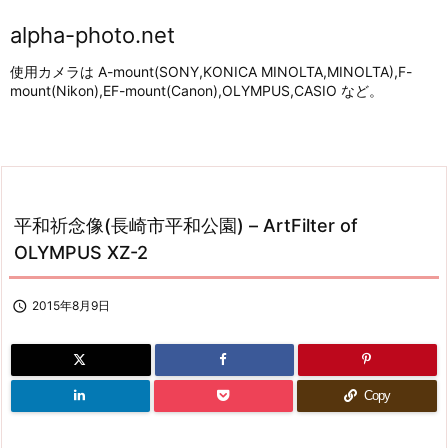
alpha-photo.net
使用カメラは A-mount(SONY,KONICA MINOLTA,MINOLTA),F-
mount(Nikon),EF-mount(Canon),OLYMPUS,CASIO など。
平和祈念像(長崎市平和公園) – ArtFilter of
OLYMPUS XZ-2

2015年8月9日
Copy