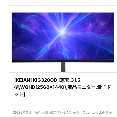
[KEIAN] KIG320QD [恵安,31.5
型,WQHD(2560×1440),液晶モニター,量子ド
ット]
(2023年3月) あの(意味深)恵安(KEIAN)から、Quantum dot(量子