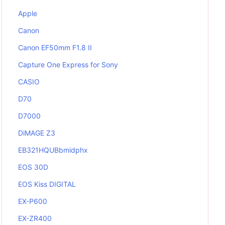
Apple
Canon
Canon EF50mm F1.8 II
Capture One Express for Sony
CASIO
D70
D7000
DiMAGE Z3
EB321HQUBbmidphx
EOS 30D
EOS Kiss DIGITAL
EX-P600
EX-ZR400