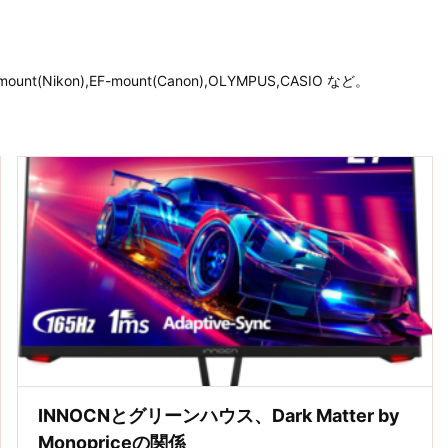
unt(Nikon),EF-mount(Canon),OLYMPUS,CASIO など。
INNOCNとグリーンハウス、Dark Matter by
Monopriceの関係