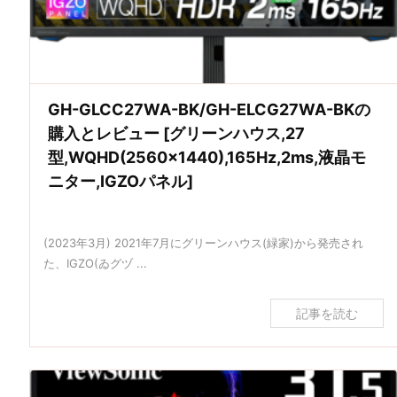
GH-GLCC27WA-BK/GH-ELCG27WA-BKの
購入とレビュー [グリーンハウス,27
型,WQHD(2560×1440),165Hz,2ms,液晶モ
ニター,IGZOパネル]
(2023年3月) 2021年7月にグリーンハウス(緑家)から発売され
た、IGZO(ゐグヅ ...
記事を読む