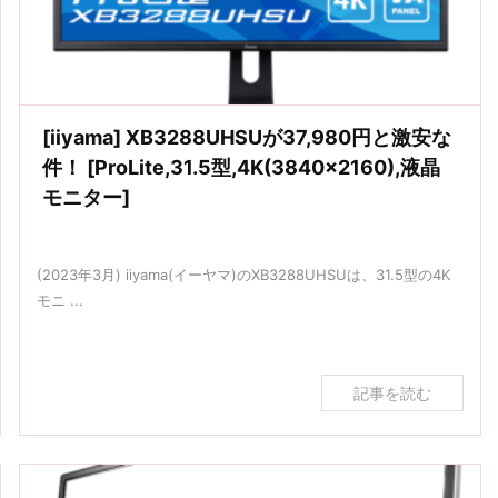
[iiyama] XB3288UHSUが37,980円と激安な
件！ [ProLite,31.5型,4K(3840×2160),液晶
モニター]
(2023年3月) iiyama(イーヤマ)のXB3288UHSUは、31.5型の4K
モニ ...
記事を読む