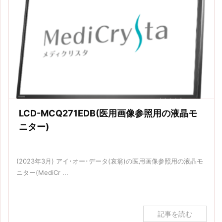
LCD-MCQ271EDB(医用画像参照用の液晶モ
ニター)
(2023年3月) アイ･オー･データ(哀翁)の医用画像参照用の液晶モ
ニター(MediCr ...
記事を読む