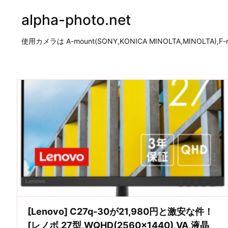
alpha-photo.net
使用カメラは A-mount(SONY,KONICA MINOLTA,MINOLTA),F-mo
[Lenovo] C27q-30が21,980円と激安な件！
[レノボ,27型,WQHD(2560×1440),VA,液晶