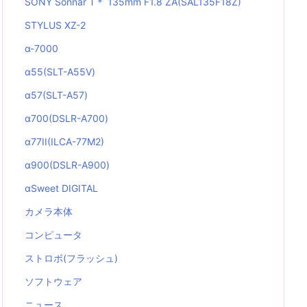
SONY Sonnar T＊ 135mm F1.8 ZA(SAL135F18Z)
STYLUS XZ-2
α-7000
α55(SLT-A55V)
α57(SLT-A57)
α700(DSLR-A700)
α77II(ILCA-77M2)
α900(DSLR-A900)
αSweet DIGITAL
カメラ本体
コンピュータ
ストロボ(フラッシュ)
ソフトウェア
ニュース