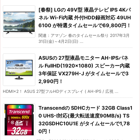
[春祭] LGの 49V型 液晶テレビ IPS 4Kパ
ネル Wi-Fi内蔵 外付HDD録画対応 49UH
6100 が特選タイムセールで69,800円！
関連：アマゾン 春のタイムセール祭り 2017年3月
31日(金)～4月2日(日) ...
ASUSの 27型液晶モニター AH-IPSパネ
ル FullHD(1920×1080) スピーカー内蔵
3年保証 VX279H-J がタイムセールで3
2,990円！
HDMI×2！ ASUS 27型フルHDディスプレイ ( AH-IPS / 広視 ...
Transcendの SDHCカード 32GB Class1
0 UHS-I対応(最大転送速度90MB/s) TS
32GSDHC10U1E がタイムセールで1,78
0円！