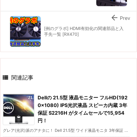

Prev
[例のグラボ] HDMI有効化の関連部品と入
手先一覧 [RX470]

関連記事
Dellの 21.5型 液晶モニター フルHD(192
0×1080) IPS光沢液晶 スピーカ内蔵 3年
保証 S2216H がタイムセールで15,954
円！
グレア(光沢)派のアナタに！ Dell 21.5型 ワイド液晶モニタ 3年保証 ...