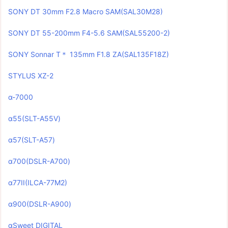
SONY DT 30mm F2.8 Macro SAM(SAL30M28)
SONY DT 55-200mm F4-5.6 SAM(SAL55200-2)
SONY Sonnar T＊ 135mm F1.8 ZA(SAL135F18Z)
STYLUS XZ-2
α-7000
α55(SLT-A55V)
α57(SLT-A57)
α700(DSLR-A700)
α77II(ILCA-77M2)
α900(DSLR-A900)
αSweet DIGITAL