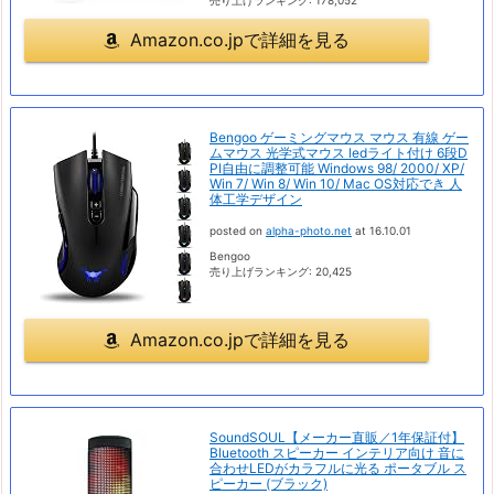
Amazon.co.jpで詳細を見る
Bengoo ゲーミングマウス マウス 有線 ゲー
ムマウス 光学式マウス ledライト付け 6段D
PI自由に調整可能 Windows 98/ 2000/ XP/
Win 7/ Win 8/ Win 10/ Mac OS対応でき 人
体工学デザイン
posted on
alpha-photo.net
at 16.10.01
Bengoo
売り上げランキング: 20,425
Amazon.co.jpで詳細を見る
SoundSOUL【メーカー直販／1年保証付】
Bluetooth スピーカー インテリア向け 音に
合わせLEDがカラフルに光る ポータブル ス
ピーカー (ブラック)