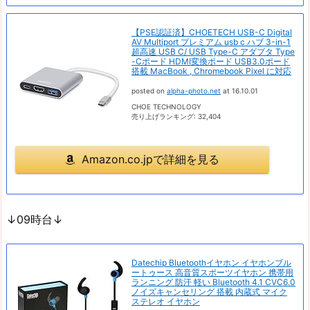
【PSE認証済】CHOETECH USB-C Digital
AV Multiport プレミアム usb c ハブ 3-in-1
超高速 USB C/ USB Type-C アダプタ Type
-Cポード HDMI変換ポード USB3.0ポード
搭載 MacBook , Chromebook Pixel に対応
posted on
alpha-photo.net
at 16.10.01
CHOE TECHNOLOGY
売り上げランキング: 32,404
Amazon.co.jpで詳細を見る
↓09時台↓
Datechip Bluetoothイヤホン イヤホンブル
ートゥース 高音質スポーツイヤホン 携帯用
ランニング 防汗 軽い Bluetooth 4.1 CVC6.0
ノイズキャンセリング 搭載 内蔵式 マイク
ステレオ イヤホン