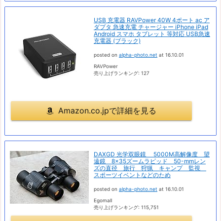
USB 充電器 RAVPower 40W 4ポート ac ア
ダプタ 急速充電 チャージャー iPhone iPad
Android スマホ タブレット 等対応 USB急速
充電器 (ブラック)
posted on
alpha-photo.net
at 16.10.01
RAVPower
売り上げランキング: 127
Amazon.co.jpで詳細を見る
DAXGD 光学双眼鏡 5000M高解像度 望
遠鏡 8×35ズームラピッド 50-mmレン
ズの直径 旅行 狩猟 キャンプ 監視
スポーツイベントなどのため
posted on
alpha-photo.net
at 16.10.01
Egomall
売り上げランキング: 115,751