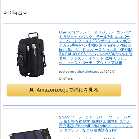
↓10時台↓
OneTigrisブランド オリジナル コンパク
トガジェットバッグ モール対応エコポー
チ ベルトウエストEDCポーチ スマホ/デ
ジカメ/手帳/ペン小物収納 iPhone 6 Plus ip
hone6s 6s Plusケース Nexus6 XPERIA
Z4 GALAXY S6 Galaxy Note3/4/5ベルト装
着可 ファスナーポケット 収納 カラビナ
付 ウェストポーチ アウトドア財布
posted on
alpha-photo.net
at 16.10.01
OneTigris
Amazon.co.jpで詳細を見る
SNAN ソーラーチャージャー ソーラーパネ
ル 折り畳み式 防災 防塵防水 非常用 スマホ
用充電器 iPhone/iPad/Androidスマートフォ
ン タブレットなど各種他対応 21W