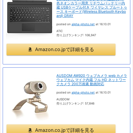
色ネオンカラー用意 リチウムバッテリー内
蔵 USBケーブル付き ワイヤレス ブルートゥ
ース キーボード(Wireless Bluetooth Keybo
ard) GRAY
posted on
alpha-photo.net
at 16.10.01
ATiC
売り上げランキング: 106,947
Amazon.co.jpで詳細を見る
AUSDOM AW920 ウェブカメラ web カメラ
ウェブカム マイク内蔵 フル HD ネットワー
クカメラ 200万画素 動画対応
posted on
alpha-photo.net
at 16.10.01
AUSDOM
売り上げランキング: 57,846
Amazon.co.jpで詳細を見る