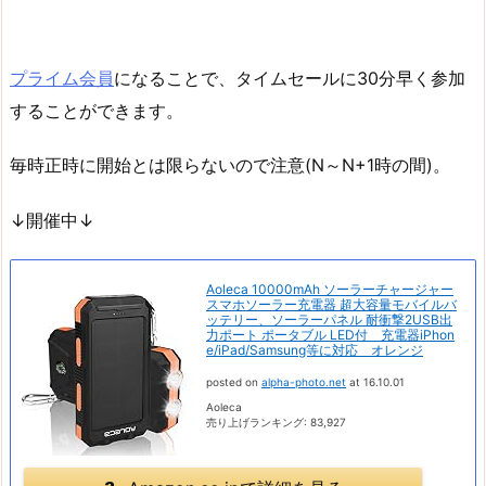
プライム会員
になることで、タイムセールに30分早く参加
することができます。
毎時正時に開始とは限らないので注意(N～N+1時の間)。
↓開催中↓
Aoleca 10000mAh ソーラーチャージャー
スマホソーラー充電器 超大容量モバイルバ
ッテリー、ソーラーパネル 耐衝撃2USB出
力ポート ポータブル LED付 充電器iPhon
e/iPad/Samsung等に対応 オレンジ
posted on
alpha-photo.net
at 16.10.01
Aoleca
売り上げランキング: 83,927