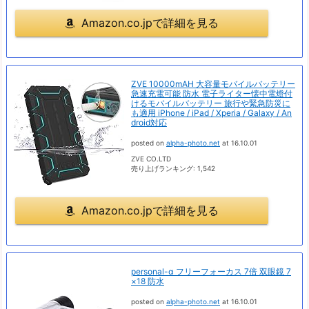
Amazon.co.jpで詳細を見る
ZVE 10000mAH 大容量モバイルバッテリー
急速充電可能 防水 電子ライター懐中電燈付
けるモバイルバッテリー 旅行や緊急防災に
も適用 iPhone / iPad / Xperia / Galaxy / An
droid対応
posted on
alpha-photo.net
at 16.10.01
ZVE CO.LTD
売り上げランキング: 1,542
Amazon.co.jpで詳細を見る
personal-α フリーフォーカス 7倍 双眼鏡 7
×18 防水
posted on
alpha-photo.net
at 16.10.01