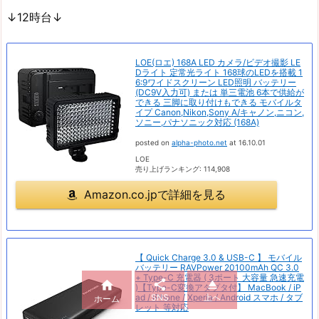
↓12時台↓
LOE(ロエ) 168A LED カメラ/ビデオ撮影 LE
Dライト 定常光ライト 168球のLEDを搭載 1
6:9ワイドスクリーン LED照明 バッテリー
(DC9V入力可) または 単三電池 6本で供給が
できる 三脚に取り付けもできる モバイルタ
イプ Canon,Nikon,Sony A/キャノン,ニコン,
ソニー,パナソニック対応 (168A)
posted on
alpha-photo.net
at 16.10.01
LOE
売り上げランキング: 114,908
Amazon.co.jpで詳細を見る
【 Quick Charge 3.0 & USB-C 】 モバイル
バッテリー RAVPower 20100mAh QC 3.0
+ Type-C 充電器 ( 3ポート 大容量 急速充電



)【Type-C変換アダプタ付】 MacBook / iP
SNS
上へ
ad / iPhone / Xperia / Android スマホ / タブ
ホーム
レット 等対応