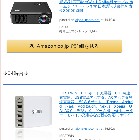
能 AV対応可能 VGA+ HDMI無料ケーブル ホ
ームシアター・シネマ 日本語説明書付き 寿
命30000時間
posted on
alpha-photo.net
at 16.10.01
RAGU
売り上げランキング: 1,984
Amazon.co.jpで詳細を見る
↓04時台↓
IBESTWIN USBポート充電器、USB急速
充電器、USB電源アダプタ、ACアダプタ急
速充電器、 50W 6ポート、 iPhone、Androi
d、iPad、iPod touch、Nexus、Xperia、G
ALAXY 、デジカメ、ゲーム機、wi-fiルータ
ー、モバイル充電器など機器対応（ホワイ
ト）
posted on
alpha-photo.net
at 16.10.01
IBESTWIN
売り上げランキング: 178,052