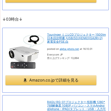
↓03時台↓
Touyinger ミニLCDプロジェクター 1500lm
日本語説明書 (USB/SD/HDMI/VGA/IR×2)
家電安全PSE 白
posted on
alpha-photo.net
at 16.10.01
Everycom JP
売り上げランキング: 13,894
Amazon.co.jpで詳細を見る
RAGU RG-01プロジェクター·投影機 1280*
768解像度 1080P パソコン・スマホAndroi
d/iphone・IPAD/タブレット・USB・入力可