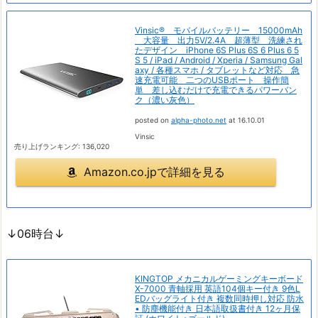
Vinsic® モバイルバッテリー 15000mAh
大容量 出力5V/2.4A 超薄型 洗練され
たデザイン iPhone 6S Plus 6S 6 Plus 6 5
S 5 / iPad / Android / Xperia / Samsung Gal
axy / 各種スマホ / タブレットなど対応 急
速充電可能 二つのUSBポート 操作簡
単 差し込むだけで充電できるパワーバン
ク（濃い灰色）
posted on
alpha-photo.net
at 16.10.01
Vinsic
売り上げランキング: 136,020
Amazon.co.jpで詳細を見る
↓06時台↓
KINGTOP メカニカルゲーミングキーボード
X-7000 青軸採用 英語104個キー付き 9色L
EDバッグライト付き 複数同時押し対応 防水
• 防塵機能付き 日本語取扱書付き 12ヶ月保