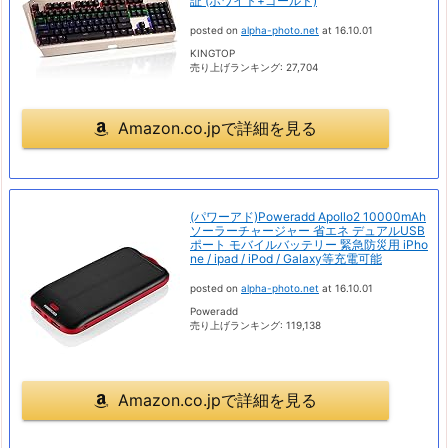
証 (ホワイト+ゴールド)
posted on
alpha-photo.net
at 16.10.01
KINGTOP
売り上げランキング: 27,704
Amazon.co.jpで詳細を見る
(パワーアド)Poweradd Apollo2 10000mAh
ソーラーチャージャー 省エネ デュアルUSB
ポート モバイルバッテリー 緊急防災用 iPho
ne / ipad / iPod / Galaxy等充電可能
posted on
alpha-photo.net
at 16.10.01
Poweradd
売り上げランキング: 119,138
Amazon.co.jpで詳細を見る