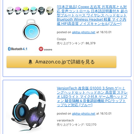
[日本正規品] Coopo 左右耳 片耳両耳とも対
応 音声コントロール 日本語説明書付き 超小
型ブルートゥース ワイヤレス ヘッドセット
Bluetooth Wireless Headset 軽量 マイク内
蔵 HIFI高音質 ノイズキャンセル(ブルー)
posted on
alpha-photo.net
at 16.10.01
Coopo
売り上げランキング: 86,379
Amazon.co.jpで詳細を見る
VersionTech 改良版 G1000 3.5mm ゲーミ
ングヘッドセット ヘッドホン 高音質 ステレ
オ LEDライト マイク付き ゲーム用ヘッドフ
ォン 騒音隔離＆音量調節機能 PC/ラップト
ップなど対応 [ブルー]
posted on
alpha-photo.net
at 16.10.01
versiontech
売り上げランキング: 122,170