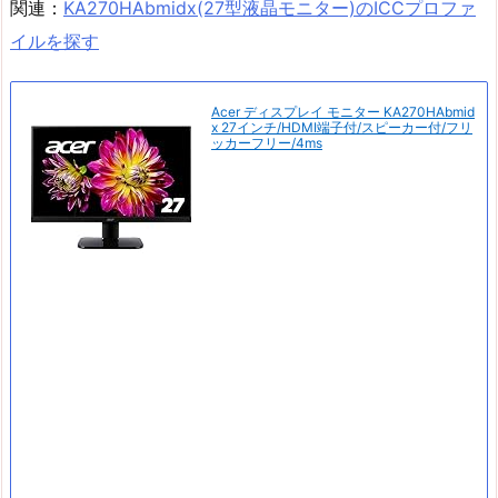
関連：
KA270HAbmidx(27型液晶モニター)のICCプロファ
イルを探す
Acer ディスプレイ モニター KA270HAbmid
x 27インチ/HDMI端子付/スピーカー付/フリ
ッカーフリー/4ms