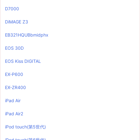
D7000
DiMAGE Z3
EB321HQUBbmidphx
EOS 30D
EOS Kiss DIGITAL
EX-P600
EX-ZR400
iPad Air
iPad Air2
iPod touch(第5世代)
iPod touch(第6世代)