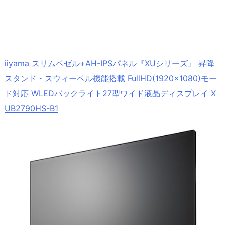
iiyama スリムベゼル+AH-IPSパネル『XUシリーズ』 昇降
スタンド・スウィーベル機能搭載 FullHD(1920×1080)モー
ド対応 WLEDバックライト27型ワイド液晶ディスプレイ X
UB2790HS-B1