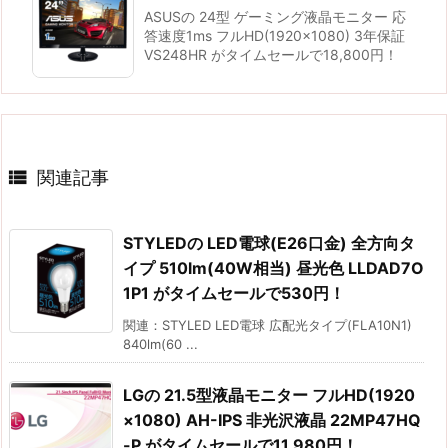
ASUSの 24型 ゲーミング液晶モニター 応
答速度1ms フルHD(1920x1080) 3年保証
VS248HR がタイムセールで18,800円！

関連記事
STYLEDの LED電球(E26口金) 全方向タ
イプ 510lm(40W相当) 昼光色 LLDAD7O
1P1 がタイムセールで530円！
関連：STYLED LED電球 広配光タイプ(FLA10N1)
840lm(60 ...
LGの 21.5型液晶モニター フルHD(1920
×1080) AH-IPS 非光沢液晶 22MP47HQ
-P がタイムセールで11,980円！