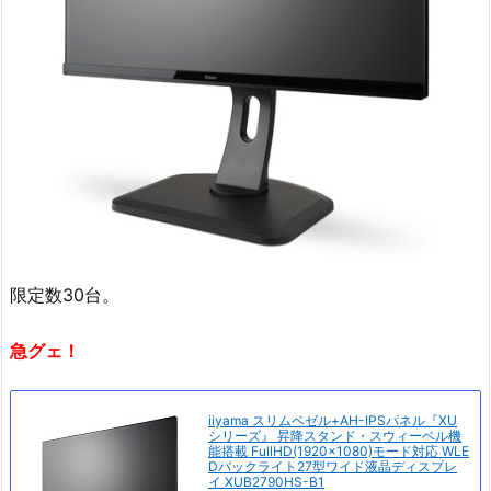
限定数30台。
急グェ！
iiyama スリムベゼル+AH-IPSパネル『XU
シリーズ』 昇降スタンド・スウィーベル機
能搭載 FullHD(1920×1080)モード対応 WLE
Dバックライト27型ワイド液晶ディスプレ
イ XUB2790HS-B1