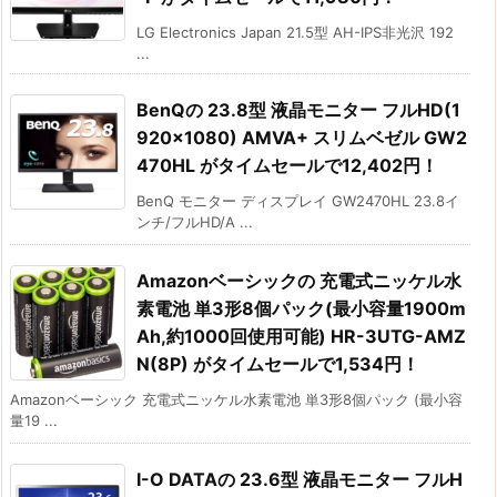
LG Electronics Japan 21.5型 AH-IPS非光沢 192
...
BenQの 23.8型 液晶モニター フルHD(1
920×1080) AMVA+ スリムベゼル GW2
470HL がタイムセールで12,402円！
BenQ モニター ディスプレイ GW2470HL 23.8イ
ンチ/フルHD/A ...
Amazonベーシックの 充電式ニッケル水
素電池 単3形8個パック(最小容量1900m
Ah,約1000回使用可能) HR-3UTG-AMZ
N(8P) がタイムセールで1,534円！
Amazonベーシック 充電式ニッケル水素電池 単3形8個パック (最小容
量19 ...
I-O DATAの 23.6型 液晶モニター フルH