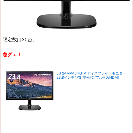
限定数は30台。
急グェ！
LG 24MP48HQ-P ディスプレイ・モニター
23.8インチ/IPS(非光沢)/フルHD/HDMI