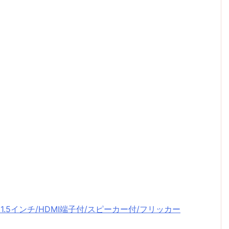
x 21.5インチ/HDMI端子付/スピーカー付/フリッカー