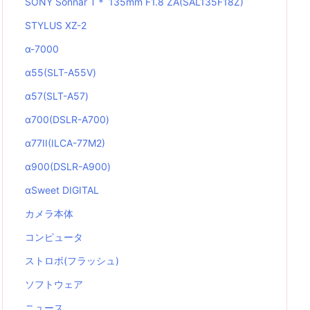
SONY Sonnar T＊ 135mm F1.8 ZA(SAL135F18Z)
STYLUS XZ-2
α-7000
α55(SLT-A55V)
α57(SLT-A57)
α700(DSLR-A700)
α77II(ILCA-77M2)
α900(DSLR-A900)
αSweet DIGITAL
カメラ本体
コンピュータ
ストロボ(フラッシュ)
ソフトウェア
ニュース