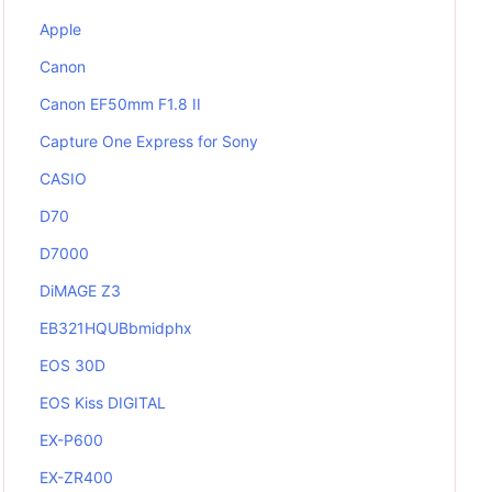
Apple
Canon
Canon EF50mm F1.8 II
Capture One Express for Sony
CASIO
D70
D7000
DiMAGE Z3
EB321HQUBbmidphx
EOS 30D
EOS Kiss DIGITAL
EX-P600
EX-ZR400