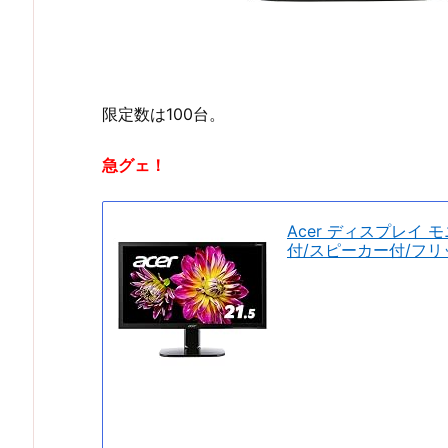
限定数は100台。
急グェ！
Acer ディスプレイ モニ
付/スピーカー付/フ