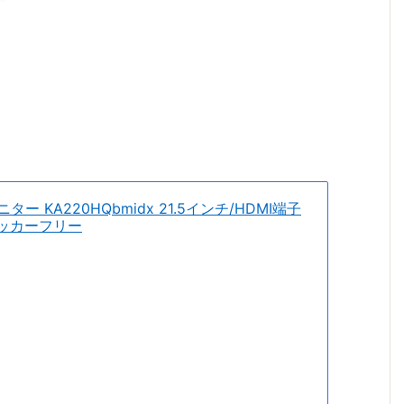
ター KA220HQbmidx 21.5インチ/HDMI端子
リッカーフリー