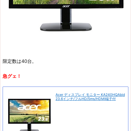
限定数は40台。
急グェ！
Acer ディスプレイ モニター KA240HQAbid
23.6インチ/フルHD/5ms/HDMI端子付