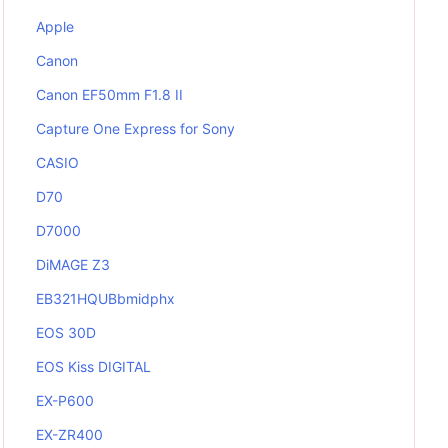
Apple
Canon
Canon EF50mm F1.8 II
Capture One Express for Sony
CASIO
D70
D7000
DiMAGE Z3
EB321HQUBbmidphx
EOS 30D
EOS Kiss DIGITAL
EX-P600
EX-ZR400