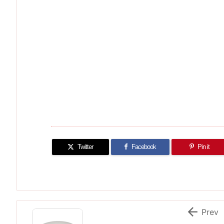
Twitter
Facebook
Pin it

Prev