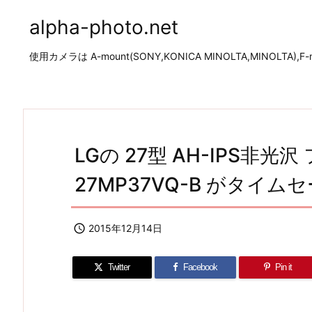
alpha-photo.net
使用カメラは A-mount(SONY,KONICA MINOLTA,MINOLTA),F-mo
LGの 27型 AH-IPS非光
27MP37VQ-B がタイムセ

2015年12月14日
Twitter
Facebook
Pin it