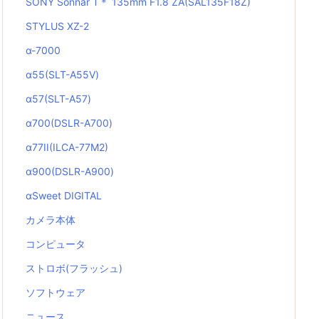
SONY Sonnar T＊ 135mm F1.8 ZA(SAL135F18Z)
STYLUS XZ-2
α-7000
α55(SLT-A55V)
α57(SLT-A57)
α700(DSLR-A700)
α77II(ILCA-77M2)
α900(DSLR-A900)
αSweet DIGITAL
カメラ本体
コンピュータ
ストロボ(フラッシュ)
ソフトウェア
ニュース