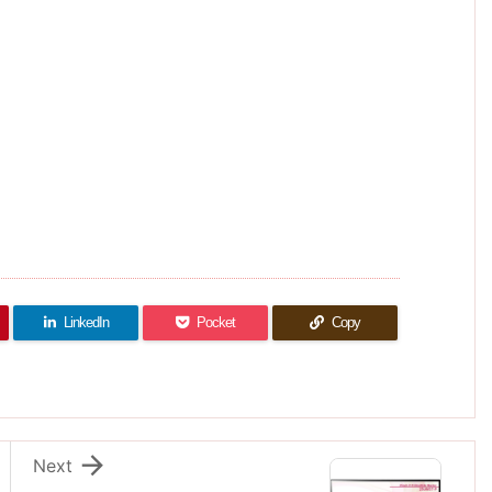
LinkedIn
Pocket
Copy

Next