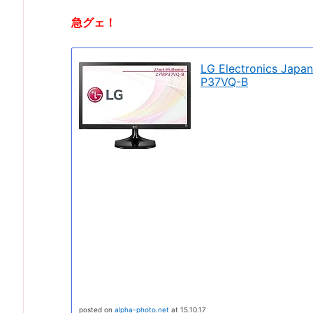
急グェ！
LG Electronics J
P37VQ-B
posted on
alpha-photo.net
at 15.10.17