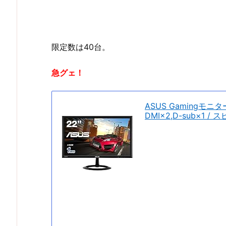
限定数は40台。
急グェ！
ASUS Gamingモニタ
DMI×2,D-sub×1 /