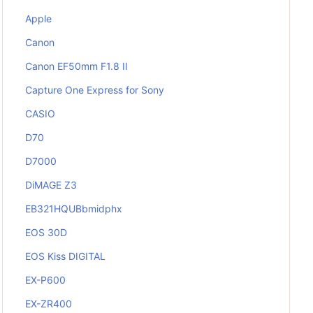
Apple
Canon
Canon EF50mm F1.8 II
Capture One Express for Sony
CASIO
D70
D7000
DiMAGE Z3
EB321HQUBbmidphx
EOS 30D
EOS Kiss DIGITAL
EX-P600
EX-ZR400