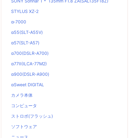
SONY Sonnar T＊ 135mm F1.8 ZA(SAL135F18Z)
STYLUS XZ-2
α-7000
α55(SLT-A55V)
α57(SLT-A57)
α700(DSLR-A700)
α77II(ILCA-77M2)
α900(DSLR-A900)
αSweet DIGITAL
カメラ本体
コンピュータ
ストロボ(フラッシュ)
ソフトウェア
ニュース