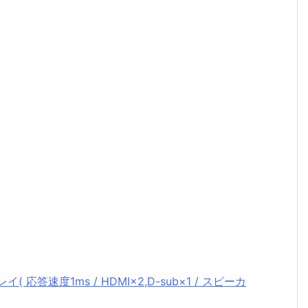
( 応答速度1ms / HDMI×2,D-sub×1 / スピーカ