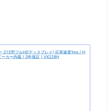
ー 21.5型フルHDディスプレイ( 応答速度1ms / H
 スピーカー内蔵 / 3年保証 ) VX228H