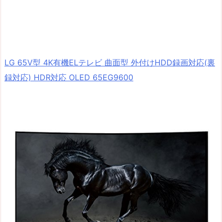
LG 65V型 4K有機ELテレビ 曲面型 外付けHDD録画対応(裏
録対応) HDR対応 OLED 65EG9600