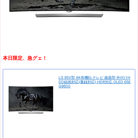
本日限定、急グェ！
LG 65V型 4K有機ELテレビ 曲面型 外付けH
DD録画対応(裏録対応) HDR対応 OLED 65E
G9600