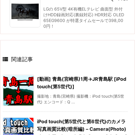
LGの 65V型 4K有機ELテレビ 曲面型 外付
けHDD録画対応(裏録対応) HDR対応 OLED
65EG9600 が特選タイムセールで398,00
0円！

関連記事
[動画] 青島(宮崎県)1周→JR青島駅 [iPod
touch(第5世代)]
撮影地：青島(宮崎県) 撮影機：iPod touch(第5世
代) エンコード：Q ...
iPod touch(第5世代と第6世代)のカメラ
写真画質比較(暗所編) – Camera(Photo)