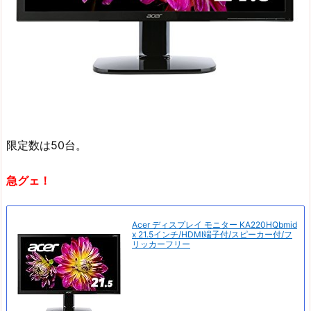
限定数は50台。
急グェ！
Acer ディスプレイ モニター KA220HQbmid
x 21.5インチ/HDMI端子付/スピーカー付/フ
リッカーフリー