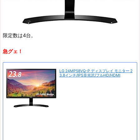
限定数は4台。
急グェ！
LG 24MP58VQ-P ディスプレイ モニター 2
3.8インチ/IPS非光沢/フルHD/HDMI