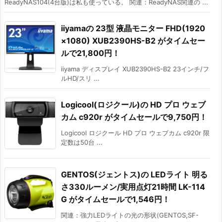
ReadyNAS104(4台版)は私も使っている。 関連：ReadyNAS関連の ...
iiyamaの 23型 液晶モニター FHD(1920
×1080) XUB2390HS-B2 がタイムセー
ルで21,800円！
iiyama ディスプレイ XUB2390HS-B2 23インチ/フ
ルHD/スリ ...
Logicool(ロジクール)の HD プロ ウェブ
カム c920r がタイムセールで9,750円！
Logicool ロジクール HD プロ ウェブカム c920r 限
定数は50台 ...
GENTOS(ジェントス)の LEDライト 明る
さ330ルーメン/実用点灯21時間 LK-114
G がタイムセールで1,546円！
関連：強力LEDライトの光の形状(GENTOS,SF-