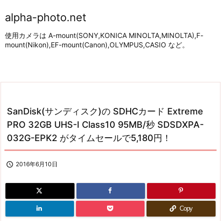
alpha-photo.net
使用カメラは A-mount(SONY,KONICA MINOLTA,MINOLTA),F-
mount(Nikon),EF-mount(Canon),OLYMPUS,CASIO など。
SanDisk(サンディスク)の SDHCカード Extreme
PRO 32GB UHS-I Class10 95MB/秒 SDSDXPA-
032G-EPK2 がタイムセールで5,180円！

2016年6月10日
Copy