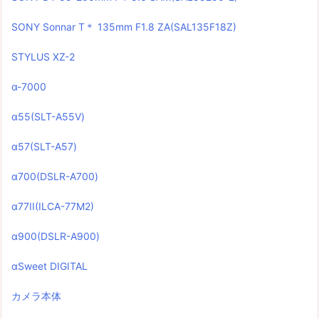
SONY Sonnar T＊ 135mm F1.8 ZA(SAL135F18Z)
STYLUS XZ-2
α-7000
α55(SLT-A55V)
α57(SLT-A57)
α700(DSLR-A700)
α77II(ILCA-77M2)
α900(DSLR-A900)
αSweet DIGITAL
カメラ本体