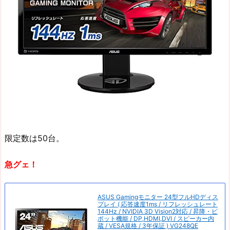
限定数は50台。
急グェ！
ASUS Gamingモニター 24型フルHDディス
プレイ ( 応答速度1ms / リフレッシュレート
144Hz / NVIDIA 3D Vision2対応 / 昇降・ピ
ボット機能 / DP,HDMI,DVI / スピーカー内
蔵 / VESA規格 / 3年保証 ) VG248QE