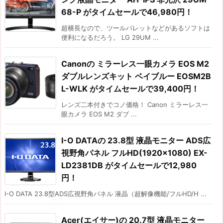
68-P がタイムセールで46,980円！
超横長なので、ツールパレットなどがあるソフトは
便利になるだろう。 LG 29UM ...
Canonの ミラーレス一眼カメラ EOS M2
ダブルレンズキット ベイブルー EOSM2B
L-WLK がタイムセールで39,400円！
レンズ二本付きでコノ価格！ Canon ミラーレス一
眼カメラ EOS M2 ダブ ...
I-O DATAの 23.8型 液晶モニター ADS広
視野角パネル フルHD(1920×1080) EX-
LD2381DB がタイムセールで12,980
円！
I-O DATA 23.8型ADS広視野角パネル 液晶（超解像機能/フルHD/H ...
Acer(エイサー)の 20.7型 液晶モニター