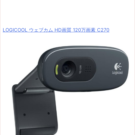
LOGICOOL ウェブカム HD画質 120万画素 C270