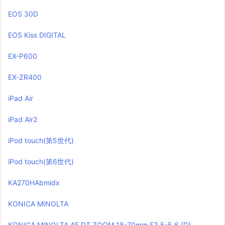
EOS 30D
EOS Kiss DIGITAL
EX-P600
EX-ZR400
iPad Air
iPad Air2
iPod touch(第5世代)
iPod touch(第6世代)
KA270HAbmidx
KONICA MINOLTA
KONICA MINOLTA AF DT ZOOM 18-70mm F3.5-5.6 (D)