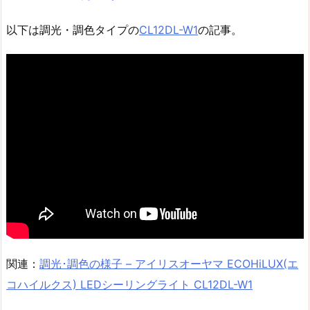
以下は調光・調色タイプの
CL12DL-W1
の記事。
関連：
調光･調色の様子 – アイリスオーヤマ ECOHiLUX(エ
コハイルクス) LEDシーリングライト CL12DL-W1