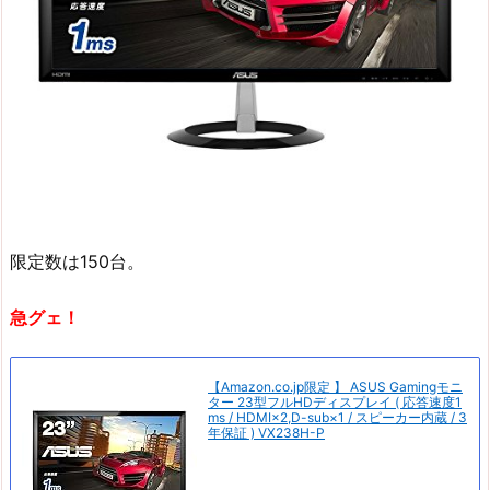
限定数は150台。
急グェ！
【Amazon.co.jp限定 】 ASUS Gamingモニ
ター 23型フルHDディスプレイ ( 応答速度1
ms / HDMI×2,D-sub×1 / スピーカー内蔵 / 3
年保証 ) VX238H-P