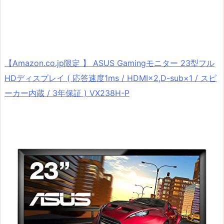
【Amazon.co.jp限定 】 ASUS Gamingモニター 23型フル
HDディスプレイ ( 応答速度1ms / HDMI×2,D-sub×1 / スピ
ーカー内蔵 / 3年保証 ) VX238H-P