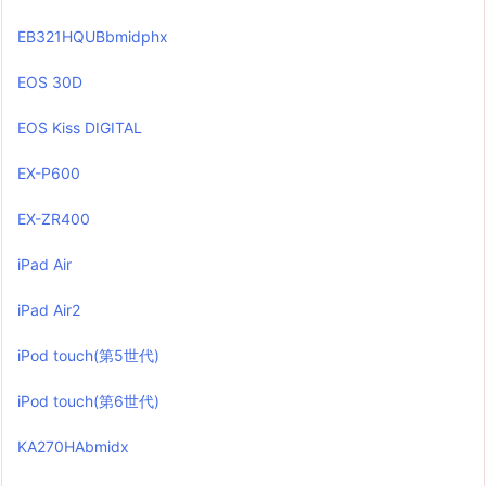
EB321HQUBbmidphx
EOS 30D
EOS Kiss DIGITAL
EX-P600
EX-ZR400
iPad Air
iPad Air2
iPod touch(第5世代)
iPod touch(第6世代)
KA270HAbmidx