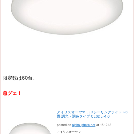
限定数は60台。
急グェ！
アイリスオーヤマ LEDシーリングライト ~6
畳 調光・調色タイプ CL6DL-4.0
posted on
alpha-photo.net
at 15.12.18
アイリスオーヤマ