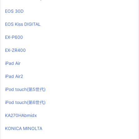
EOS 30D
EOS Kiss DIGITAL
EX-P600
EX-ZR400
iPad Air
iPad Air2
iPod touch(第5世代)
iPod touch(第6世代)
KA270HAbmidx
KONICA MINOLTA