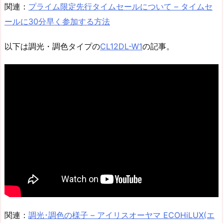
関連：
プライム限定先行タイムセールについて – タイムセ
ールに30分早く参加する方法
以下は調光・調色タイプの
CL12DL-W1
の記事。
関連：
調光･調色の様子 – アイリスオーヤマ ECOHiLUX(エ