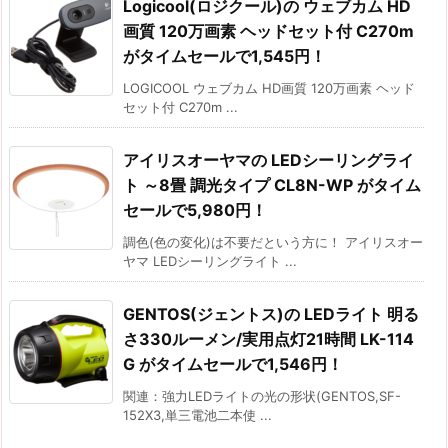
Logicool(ロジクール)の ウェブカム HD
画質 120万画素 ヘッドセット付 C270m
がタイムセールで1,545円！
LOGICOOL ウェブカム HD画質 120万画素 ヘッド
セット付 C270m ...
アイリスオーヤマの LEDシーリングライ
ト ～8畳 調光タイプ CL8N-WP がタイム
セールで5,980円！
調色(色の変化)は不要だという方に！ アイリスオー
ヤマ LEDシーリングライト ...
GENTOS(ジェントス)の LEDライト 明る
さ330ルーメン/実用点灯21時間 LK-114
G がタイムセールで1,546円！
関連：強力LEDライトの光の形状(GENTOS,SF-
152X3,単三電池二本使 ...