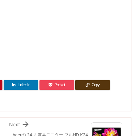
LinkedIn
Pocket
Copy

Next
Acerの 24型 液晶モニター フルHD K24