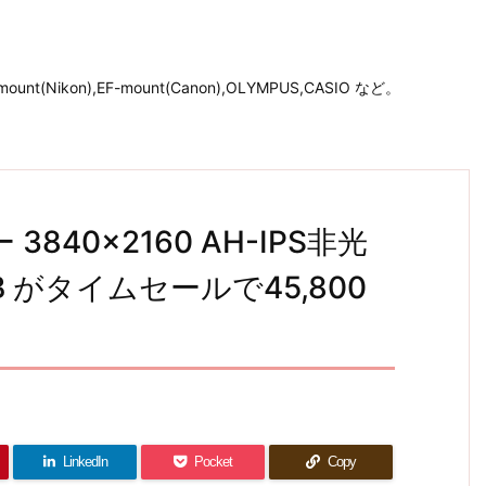
unt(Nikon),EF-mount(Canon),OLYMPUS,CASIO など。
3840×2160 AH-IPS非光
B がタイムセールで45,800
LinkedIn
Pocket
Copy