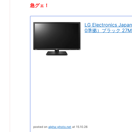
急グェ！
LG Electronics Ja
0準拠）ブラック 27MU
posted on
alpha-photo.net
at 15.10.26