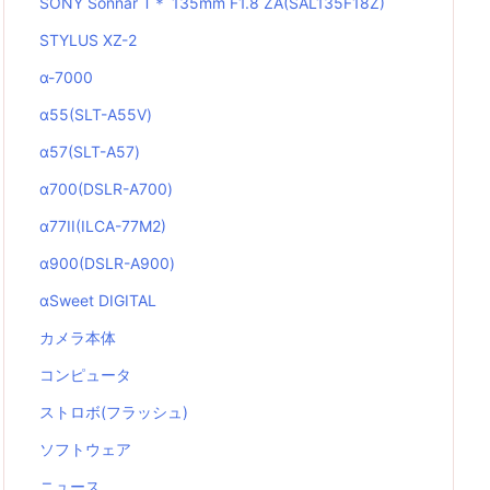
SONY Sonnar T＊ 135mm F1.8 ZA(SAL135F18Z)
STYLUS XZ-2
α-7000
α55(SLT-A55V)
α57(SLT-A57)
α700(DSLR-A700)
α77II(ILCA-77M2)
α900(DSLR-A900)
αSweet DIGITAL
カメラ本体
コンピュータ
ストロボ(フラッシュ)
ソフトウェア
ニュース