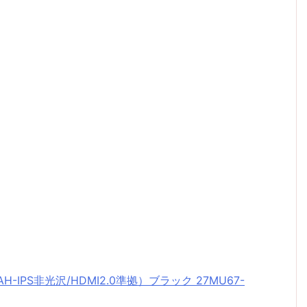
2160/AH-IPS非光沢/HDMI2.0準拠）ブラック 27MU67-