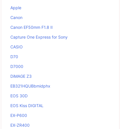
Apple
Canon
Canon EF50mm F1.8 II
Capture One Express for Sony
CASIO
D70
D7000
DiMAGE Z3
EB321HQUBbmidphx
EOS 30D
EOS Kiss DIGITAL
EX-P600
EX-ZR400