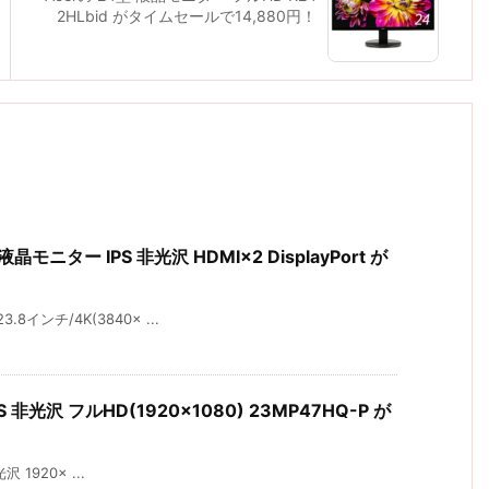
2HLbid がタイムセールで14,880円！
)液晶モニター IPS 非光沢 HDMI×2 DisplayPort が
8インチ/4K(3840× ...
 非光沢 フルHD(1920×1080) 23MP47HQ-P が
光沢 1920× ...