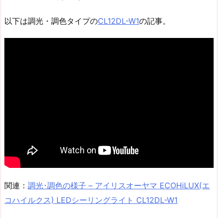
以下は調光・調色タイプの
CL12DL-W1
の記事。
関連：
調光･調色の様子 – アイリスオーヤマ ECOHiLUX(エ
コハイルクス) LEDシーリングライト CL12DL-W1