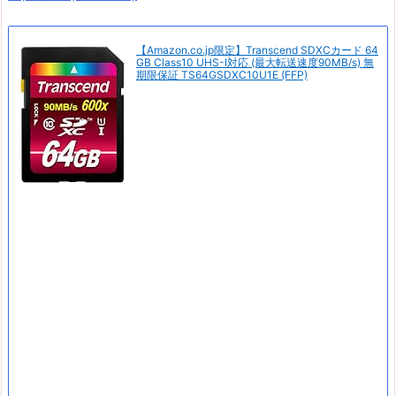
【Amazon.co.jp限定】Transcend SDXCカード 64
GB Class10 UHS-I対応 (最大転送速度90MB/s) 無
期限保証 TS64GSDXC10U1E (FFP)