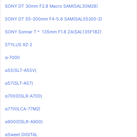
SONY DT 30mm F2.8 Macro SAM(SAL30M28)
SONY DT 55-200mm F4-5.6 SAM(SAL55200-2)
SONY Sonnar T＊ 135mm F1.8 ZA(SAL135F18Z)
STYLUS XZ-2
α-7000
α55(SLT-A55V)
α57(SLT-A57)
α700(DSLR-A700)
α77II(ILCA-77M2)
α900(DSLR-A900)
αSweet DIGITAL