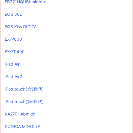
EB321HQUBbmidphx
EOS 30D
EOS Kiss DIGITAL
EX-P600
EX-ZR400
iPad Air
iPad Air2
iPod touch(第5世代)
iPod touch(第6世代)
KA270HAbmidx
KONICA MINOLTA