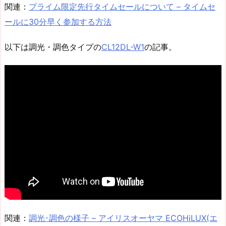
関連：
プライム限定先行タイムセールについて – タイムセ
ールに30分早く参加する方法
以下は調光・調色タイプの
CL12DL-W1
の記事。
関連：
調光･調色の様子 – アイリスオーヤマ ECOHiLUX(エ