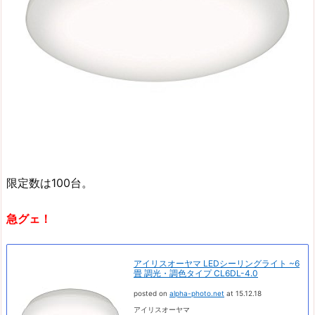
限定数は100台。
急グェ！
アイリスオーヤマ LEDシーリングライト ~6
畳 調光・調色タイプ CL6DL-4.0
posted on
alpha-photo.net
at 15.12.18
アイリスオーヤマ