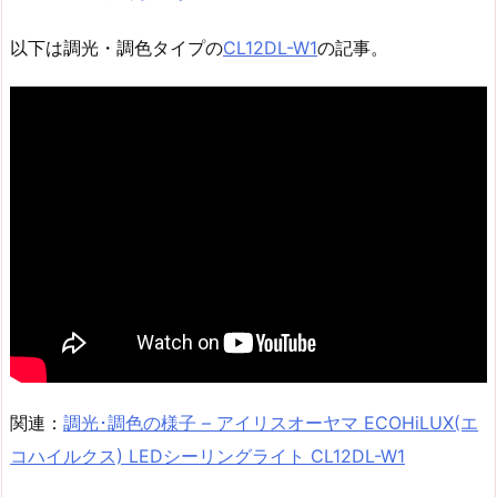
以下は調光・調色タイプの
CL12DL-W1
の記事。
関連：
調光･調色の様子 – アイリスオーヤマ ECOHiLUX(エ
コハイルクス) LEDシーリングライト CL12DL-W1