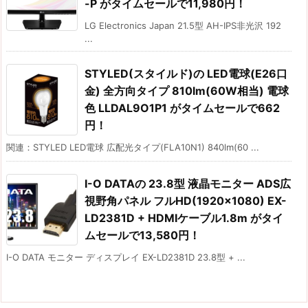
-P がタイムセールで11,980円！
LG Electronics Japan 21.5型 AH-IPS非光沢 192
...
STYLED(スタイルド)の LED電球(E26口
金) 全方向タイプ 810lm(60W相当) 電球
色 LLDAL9O1P1 がタイムセールで662
円！
関連：STYLED LED電球 広配光タイプ(FLA10N1) 840lm(60 ...
I-O DATAの 23.8型 液晶モニター ADS広
視野角パネル フルHD(1920×1080) EX-
LD2381D + HDMIケーブル1.8m がタイ
ムセールで13,580円！
I-O DATA モニター ディスプレイ EX-LD2381D 23.8型 + ...