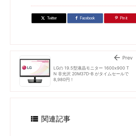
Twitter
Facebook
Pin it

Prev
LGの 19.5型液晶モニター 1600x900 T
N 非光沢 20M37D-B がタイムセールで
8,980円！

関連記事