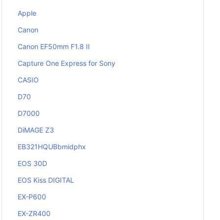
Apple
Canon
Canon EF50mm F1.8 II
Capture One Express for Sony
CASIO
D70
D7000
DiMAGE Z3
EB321HQUBbmidphx
EOS 30D
EOS Kiss DIGITAL
EX-P600
EX-ZR400