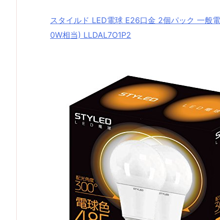
スタイルド LED電球 E26口金 2個パック 一般電
0W相当) LLDAL7O1P2