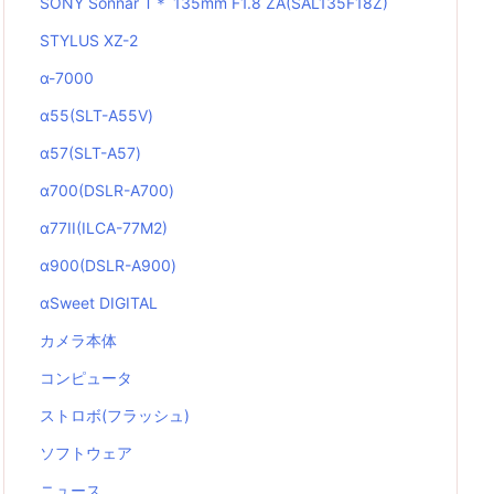
SONY Sonnar T＊ 135mm F1.8 ZA(SAL135F18Z)
STYLUS XZ-2
α-7000
α55(SLT-A55V)
α57(SLT-A57)
α700(DSLR-A700)
α77II(ILCA-77M2)
α900(DSLR-A900)
αSweet DIGITAL
カメラ本体
コンピュータ
ストロボ(フラッシュ)
ソフトウェア
ニュース