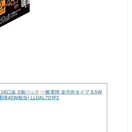
E26口金 2個パック 一般電球 全方向タイプ 6.5W
球40W相当) LLDAL7O1P2