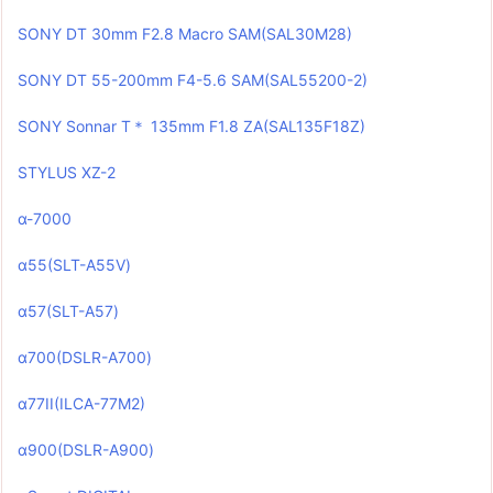
SONY DT 30mm F2.8 Macro SAM(SAL30M28)
SONY DT 55-200mm F4-5.6 SAM(SAL55200-2)
SONY Sonnar T＊ 135mm F1.8 ZA(SAL135F18Z)
STYLUS XZ-2
α-7000
α55(SLT-A55V)
α57(SLT-A57)
α700(DSLR-A700)
α77II(ILCA-77M2)
α900(DSLR-A900)