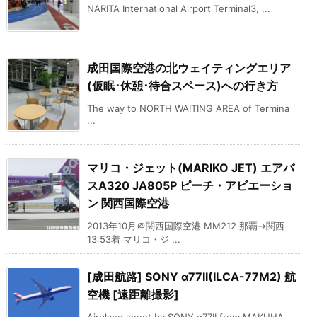
NARITA International Airport Terminal3, ...
成田国際空港の北ウェイティングエリア
(仮眠･休憩･待合スペース)への行き方
The way to NORTH WAITING AREA of Termina
...
マリコ・ジェット(MARIKO JET) エアバ
スA320 JA805P ピーチ・アビエーショ
ン 関西国際空港
2013年10月＠関西国際空港 MM212 那覇→関西
13:53着 マリコ・ジ ...
[成田航路] SONY α77II(ILCA-77M2) 航
空機 [遠距離撮影]
Airplane shoot by SONY α77II from MAKUHA ...