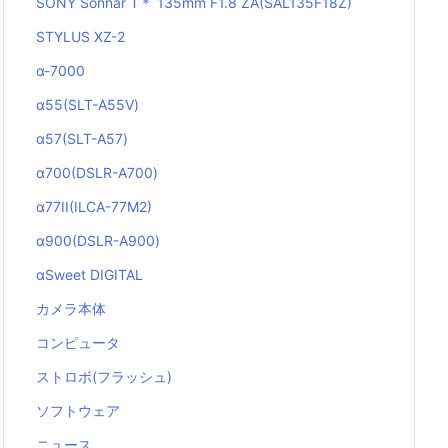
SONY Sonnar T＊ 135mm F1.8 ZA(SAL135F18Z)
STYLUS XZ-2
α-7000
α55(SLT-A55V)
α57(SLT-A57)
α700(DSLR-A700)
α77II(ILCA-77M2)
α900(DSLR-A900)
αSweet DIGITAL
カメラ本体
コンピュータ
ストロボ(フラッシュ)
ソフトウェア
ニュース