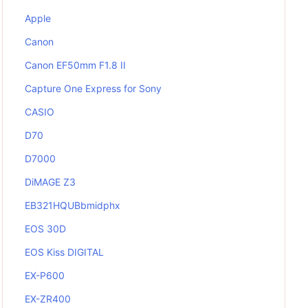
Apple
Canon
Canon EF50mm F1.8 II
Capture One Express for Sony
CASIO
D70
D7000
DiMAGE Z3
EB321HQUBbmidphx
EOS 30D
EOS Kiss DIGITAL
EX-P600
EX-ZR400