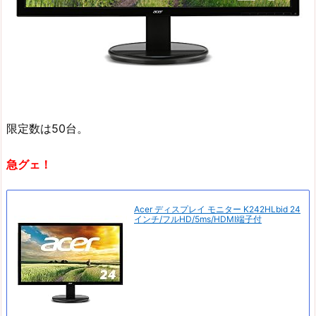
限定数は50台。
急グェ！
Acer ディスプレイ モニター K242HLbid 24
インチ/フルHD/5ms/HDMI端子付