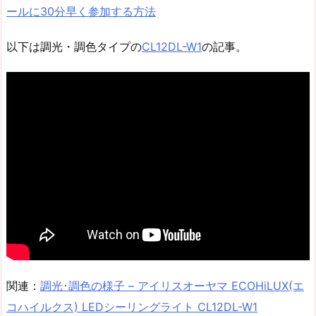
ールに30分早く参加する方法
以下は調光・調色タイプの
CL12DL-W1
の記事。
関連：
調光･調色の様子 – アイリスオーヤマ ECOHiLUX(エ
コハイルクス) LEDシーリングライト CL12DL-W1