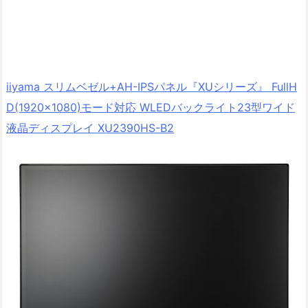
iiyama スリムベゼル+AH-IPSパネル『XUシリーズ』 FullH
D(1920×1080)モード対応 WLEDバックライト23型ワイド
液晶ディスプレイ XU2390HS-B2