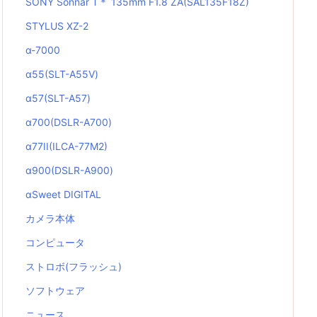
SONY Sonnar T＊ 135mm F1.8 ZA(SAL135F18Z)
STYLUS XZ-2
α-7000
α55(SLT-A55V)
α57(SLT-A57)
α700(DSLR-A700)
α77II(ILCA-77M2)
α900(DSLR-A900)
αSweet DIGITAL
カメラ本体
コンピュータ
ストロボ(フラッシュ)
ソフトウェア
ニュース