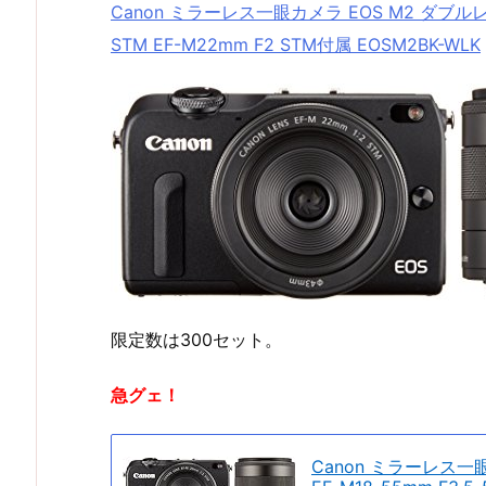
Canon ミラーレス一眼カメラ EOS M2 ダブルレンズ
STM EF-M22mm F2 STM付属 EOSM2BK-WLK
限定数は300セット。
急グェ！
Canon ミラーレス一