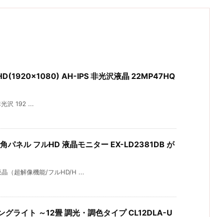
(1920×1080) AH-IPS 非光沢液晶 22MP47HQ
！
非光沢 192 ...
視野角パネル フルHD 液晶モニター EX-LD2381DB が
液晶（超解像機能/フルHD/H ...
グライト ～12畳 調光・調色タイプ CL12DLA-U