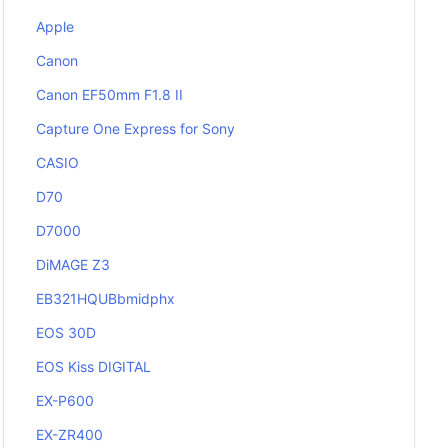
Apple
Canon
Canon EF50mm F1.8 II
Capture One Express for Sony
CASIO
D70
D7000
DiMAGE Z3
EB321HQUBbmidphx
EOS 30D
EOS Kiss DIGITAL
EX-P600
EX-ZR400