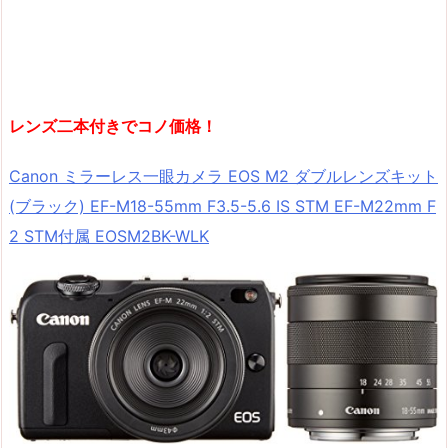
レンズ二本付きでコノ価格！
Canon ミラーレス一眼カメラ EOS M2 ダブルレンズキット
(ブラック) EF-M18-55mm F3.5-5.6 IS STM EF-M22mm F
2 STM付属 EOSM2BK-WLK