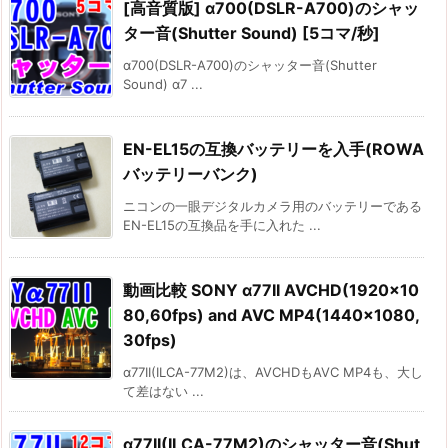
[高音質版] α700(DSLR-A700)のシャッ
ター音(Shutter Sound) [5コマ/秒]
α700(DSLR-A700)のシャッター音(Shutter
Sound) α7 ...
EN-EL15の互換バッテリーを入手(ROWA
バッテリーバンク)
ニコンの一眼デジタルカメラ用のバッテリーである
EN-EL15の互換品を手に入れた ...
動画比較 SONY α77II AVCHD(1920×10
80,60fps) and AVC MP4(1440×1080,
30fps)
α77II(ILCA-77M2)は、AVCHDもAVC MP4も、大し
て差はない ...
α77II(ILCA-77M2)のシャッター音(Shut