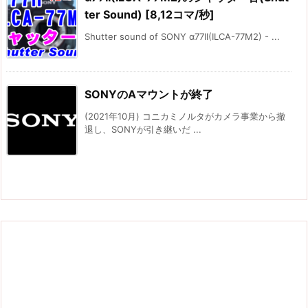
ter Sound) [8,12コマ/秒]
Shutter sound of SONY α77II(ILCA-77M2) - ...
SONYのAマウントが終了
(2021年10月) コニカミノルタがカメラ事業から撤
退し、SONYが引き継いだ ...