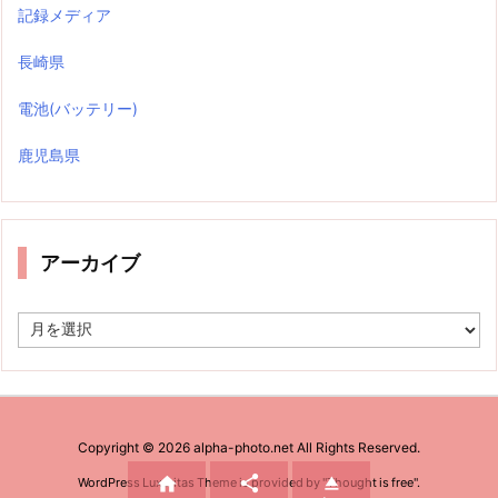
記録メディア
長崎県
電池(バッテリー)
鹿児島県
アーカイブ
ア
ー
カ
イ
ブ
Copyright ©
2026
alpha-photo.net
All Rights Reserved.



WordPress Luxeritas Theme is provided by "
Thought is free
".