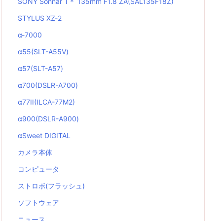
SONY Sonnar T＊ 135mm F1.8 ZA(SAL135F18Z)
STYLUS XZ-2
α-7000
α55(SLT-A55V)
α57(SLT-A57)
α700(DSLR-A700)
α77II(ILCA-77M2)
α900(DSLR-A900)
αSweet DIGITAL
カメラ本体
コンピュータ
ストロボ(フラッシュ)
ソフトウェア
ニュース