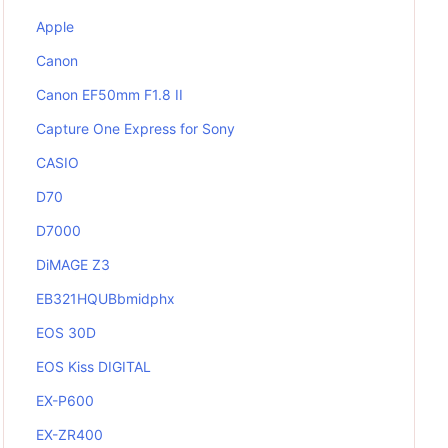
Apple
Canon
Canon EF50mm F1.8 II
Capture One Express for Sony
CASIO
D70
D7000
DiMAGE Z3
EB321HQUBbmidphx
EOS 30D
EOS Kiss DIGITAL
EX-P600
EX-ZR400