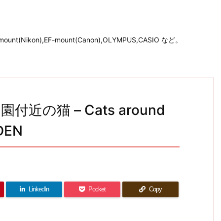
unt(Nikon),EF-mount(Canon),OLYMPUS,CASIO など。
近の猫 – Cats around
DEN
LinkedIn
Pocket
Copy