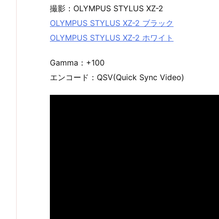
撮影：OLYMPUS STYLUS XZ-2
OLYMPUS STYLUS XZ-2 ブラック
OLYMPUS STYLUS XZ-2 ホワイト
Gamma：+100
エンコード：QSV(Quick Sync Video)